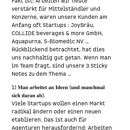
Fakt ist: Arbeiten wir heute
verstärkt für Mittelständler und
Konzerne, waren unsere Kunden am
Anfang oft Startups : JoyBräu,
COLLIDE beverages & more GmbH,
Aquapurna, S-Biomedic NV …
Rückblickend betrachtet, hat dies
uns nachhaltig gut getan. Wenn man
im Team fragt, sind unsere 3 Sticky
Notes zu dem Thema …
1) 𝐌𝐚𝐧 𝐚𝐫𝐛𝐞𝐢𝐭𝐞𝐭 𝐚𝐧 𝐈𝐝𝐞𝐞𝐧 (𝐮𝐧𝐝 𝐦𝐚𝐧𝐜𝐡𝐦𝐚𝐥
𝐬𝐢𝐜𝐡 𝐝𝐚𝐫𝐚𝐧 𝐚𝐛).
Viele Startups wollen einen Markt
radikal ändern oder einen neuen
etablieren. Das ist auch für
Agenturen herausfordernd: Arbeiten