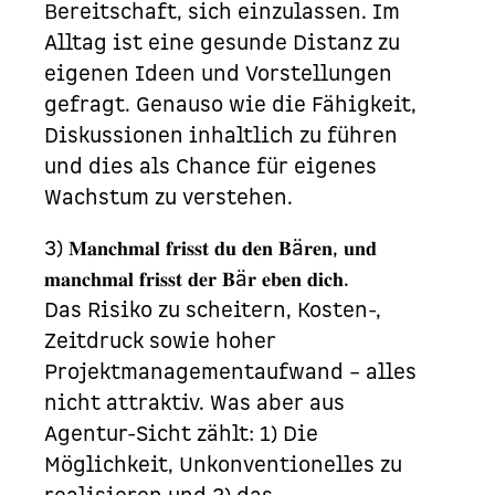
Bereitschaft, sich einzulassen. Im
Alltag ist eine gesunde Distanz zu
eigenen Ideen und Vorstellungen
gefragt. Genauso wie die Fähigkeit,
Diskussionen inhaltlich zu führen
und dies als Chance für eigenes
Wachstum zu verstehen.
3) 𝐌𝐚𝐧𝐜𝐡𝐦𝐚𝐥 𝐟𝐫𝐢𝐬𝐬𝐭 𝐝𝐮 𝐝𝐞𝐧 𝐁ä𝐫𝐞𝐧, 𝐮𝐧𝐝
𝐦𝐚𝐧𝐜𝐡𝐦𝐚𝐥 𝐟𝐫𝐢𝐬𝐬𝐭 𝐝𝐞𝐫 𝐁ä𝐫 𝐞𝐛𝐞𝐧 𝐝𝐢𝐜𝐡.
Das Risiko zu scheitern, Kosten-,
Zeitdruck sowie hoher
Projektmanagementaufwand – alles
nicht attraktiv. Was aber aus
Agentur-Sicht zählt: 1) Die
Möglichkeit, Unkonventionelles zu