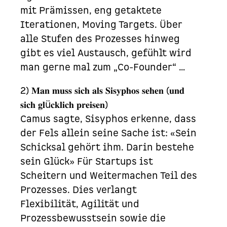
mit Prämissen, eng getaktete
Iterationen, Moving Targets. Über
alle Stufen des Prozesses hinweg
gibt es viel Austausch, gefühlt wird
man gerne mal zum „Co-Founder“ …
2) 𝐌𝐚𝐧 𝐦𝐮𝐬𝐬 𝐬𝐢𝐜𝐡 𝐚𝐥𝐬 𝐒𝐢𝐬𝐲𝐩𝐡𝐨𝐬 𝐬𝐞𝐡𝐞𝐧 (𝐮𝐧𝐝
𝐬𝐢𝐜𝐡 𝐠𝐥ü𝐜𝐤𝐥𝐢𝐜𝐡 𝐩𝐫𝐞𝐢𝐬𝐞𝐧)
Camus sagte, Sisyphos erkenne, dass
der Fels allein seine Sache ist: «Sein
Schicksal gehört ihm. Darin bestehe
sein Glück» Für Startups ist
Scheitern und Weitermachen Teil des
Prozesses. Dies verlangt
Flexibilität, Agilität und
Prozessbewusstsein sowie die