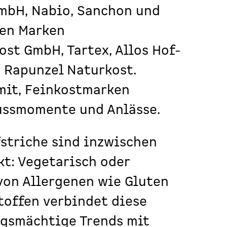
GmbH
,
Nabio
,
Sanchon
und
ten Marken
ost
GmbH
,
Tartex
,
Allos Hof-
d
Rapunzel Naturkost
.
mit, Feinkostmarken
ussmomente und Anlässe.
striche sind inzwischen
kt: Vegetarisch oder
 von Allergenen wie Gluten
toffen verbindet diese
gsmächtige Trends mit