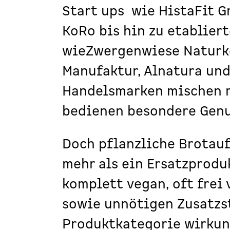
Start ups wie
HistaFit 
KoRo
bis hin zu etablier
wie
Zwergenwiese
Naturk
Manufaktur
,
Alnatura
un
Handelsmarken mischen 
bedienen besondere Gen
Doch pflanzliche Brotauf
mehr als ein Ersatzprodu
komplett vegan, oft frei
sowie unnötigen Zusatzs
Produktkategorie wirkun