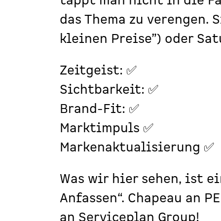
tappt man nicht in die Fa
das Thema zu verengen. S
kleinen Preise”) oder Satu
Zeitgeist: ✅
Sichtbarkeit: ✅
Brand-Fit: ✅
Marktimpuls ✅
Markenaktualisierung ✅
Was wir hier sehen, ist 
Anfassen“. Chapeau an P
an Serviceplan Group!