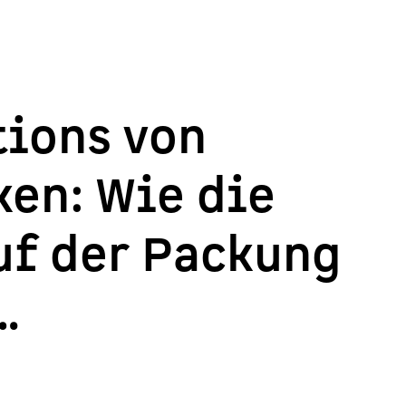
tions von
en: Wie die
f der Packung
…